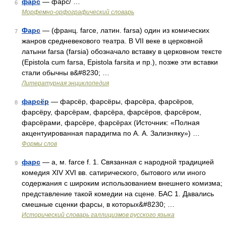
фарс
— фарс/ …
6
Морфемно-орфографический словарь
Фарс
— (франц. farce, латин. farsa) один из комических
7
жанров средневекового театра. В VII веке в церковной
латыни farsa (farsia) обозначало вставку в церковном тексте
(Epistola cum farsa, Epistola farsita и пр.), позже эти вставки
стали обычны в&#8230; …
Литературная энциклопедия
фарсёр
— фарсёр, фарсёры, фарсёра, фарсёров,
8
фарсёру, фарсёрам, фарсёра, фарсёров, фарсёром,
фарсёрами, фарсёре, фарсёрах (Источник: «Полная
акцентуированная парадигма по А. А. Зализняку») …
Формы слов
фарс
— а, м. farce f. 1. Связанная с народной традицией
9
комедия XIV XVI вв. сатирического, бытового или иного
содержания с широким использованием внешнего комизма;
представление такой комедии на сцене. БАС 1. Давались
смешные сценки фарсы, в которых&#8230; …
Исторический словарь галлицизмов русского языка