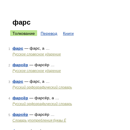
фарс
Толкование
Перевод
Книги
фарс
— фарс, а …
1
Русское словесное ударение
фарсёр
— фарсёр …
2
Русское словесное ударение
фарс
— фарс, а …
3
Русский орфографический словарь
фарсёр
— фарсёр, а …
4
Русский орфографический словарь
фарсёр
— фарсёр …
5
Словарь употребления буквы Ё