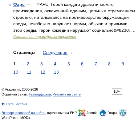
Фарс
— ФАРС. Герой каждого драматического
10
произведения, охваченный единым, цельным стремлением,
страстью, наталкиваясь на противоборство окружающей
среды, неизбежно нарушает нормы, обычаи и привычки
этой среды. Герои комедии нарушают социально&#8230; …
Словарь литературных терминов
Страницы
Следующая
→
1
2
3
4
5
6
7
8
9
10
11
12
13
© Академик, 2000-2026
18+
Обратная связь:
Техподдержка
,
Реклама на сайте
👣 Путешествия
Экспорт словарей на сайты
, сделанные на PHP,
Joomla,
Drupal,
WordPress, MODx.